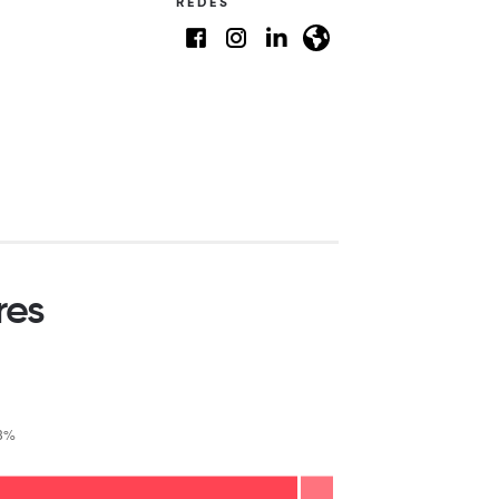
REDES
res