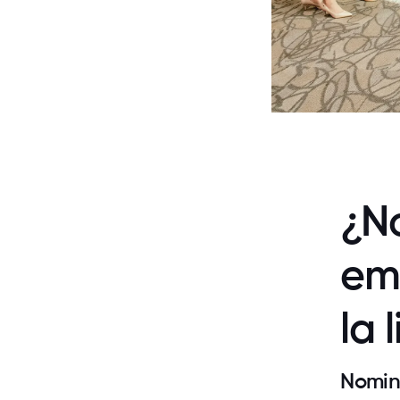
¿No
em
la 
Nomin