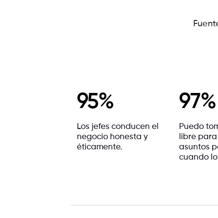
Fuent
95%
97%
Los jefes conducen el
Puedo to
negocio honesta y
libre para
éticamente.
asuntos p
cuando lo