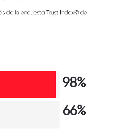
és de la encuesta Trust Index© de
98%
66%