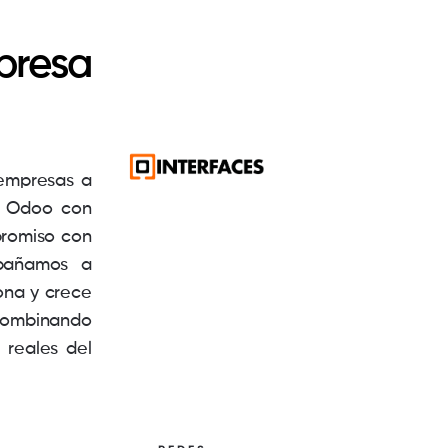
presa
 empresas a
de Odoo con
promiso con
mpañamos a
ona y crece
combinando
 reales del