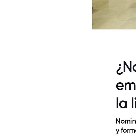
¿No
em
la 
Nomin
y form