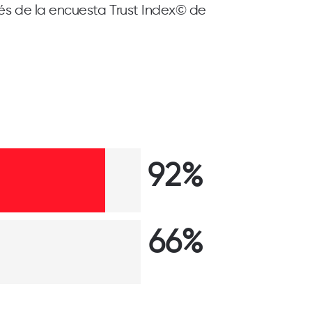
és de la encuesta Trust Index© de
92%
66%