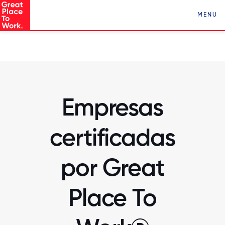
Conocé a Los Mejores Lugares para Trabajar en
MENU
Paraguay ¡Clickeá acá!
Empresas
certificadas
por Great
Place To