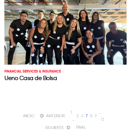
FINANCIAL SERVICES & INSURANCE
Ueno Casa de Bolsa
1
…
INICIO
5
6
7
8
9
ANTERIOR
...
13
FINAL
SIGUIENTE