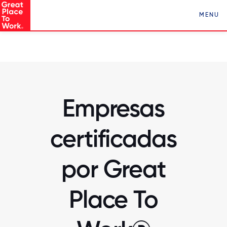
Conocé a Los Mejores Lugares para Trabajar en
MENU
Paraguay ¡Clickeá acá!
Empresas
certificadas
por Great
Place To